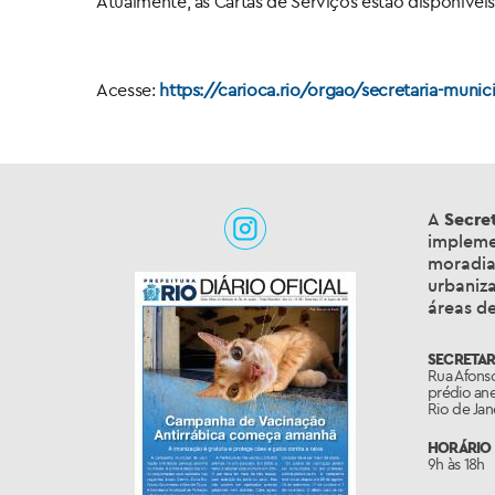
Atualmente, as Cartas de Serviços estão disponívei
Acesse:
https://carioca.rio/orgao/secretaria-mun
A
Secret
implemen
moradia
urbaniz
áreas de
SECRETAR
Rua Afonso
prédio an
Rio de Jan
HORÁRIO 
9h às 18h