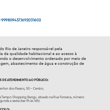
78-999809437.1692031602
 do Rio de Janeiro responsável pela
ia da qualidade habitacional e ao acesso à
endo o desenvolvimento ordenado por meio de
nagem, abastecimento de água e construção de
 DE ATENDIMENTO AO PÚBLICO:
enhor dos Passos, 50 – Centro;
a Tempo Shopping Bangu, situado na Rua Fonseca, número
gunda a sexta das 9h às 16h).
COLO: