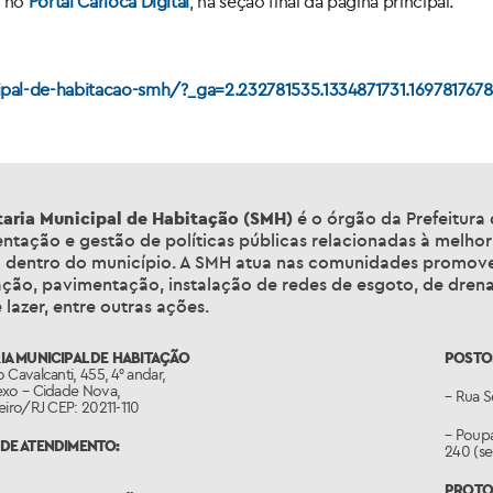
s no
Portal Carioca Digital
, na seção final da página principal.
icipal-de-habitacao-smh/?_ga=2.232781535.1334871731.16978176
aria Municipal de Habitação (SMH)
é o órgão da Prefeitura
tação e gestão de políticas públicas relacionadas à melhor
 dentro do município. A SMH atua nas comunidades promov
ação, pavimentação, instalação de redes de esgoto, de dre
 lazer, entre outras ações.
IA MUNICIPAL DE HABITAÇÃO
POSTOS
 Cavalcanti, 455, 4° andar,
exo – Cidade Nova,
– Rua S
eiro/RJ CEP: 20211-110
– Poup
DE ATENDIMENTO:
240 (se
PROTO