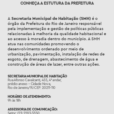
CONHEÇA A ESTUTURA DA PREFEITURA
A
Secretaria Municipal de Habitação (SMH)
é o
órgão da Prefeitura do Rio de Janeiro responsável
pela implementação e gestão de políticas públicas
relacionadas à melhoria da qualidade habitacional e
ao acesso à moradia dentro do município. A SMH
atua nas comunidades promovendo o
desenvolvimento ordenado por meio de
urbanização, pavimentação, instalação de redes de
esgoto, de drenagem, abastecimento de água e
construção de áreas de lazer, entre outras ações.
SECRETARIA MUNICIPAL DE HABITAÇÃO
Rua Afonso Cavalcanti, 455, 4° andar,
prédio anexo – Cidade Nova,
Rio de Janeiro/RJ CEP: 20211-110
HORÁRIO DE ATENDIMENTO:
9h às 18h
ASSESSORIA DE COMUNICAÇÃO:
Setor: (21) 2293-3350