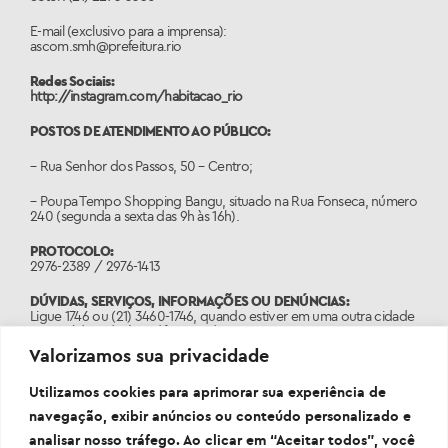
E-mail (exclusivo para a imprensa):
ascom.smh@prefeitura.rio
Redes Sociais:
http://instagram.com/habitacao_rio
POSTOS DE ATENDIMENTO AO PÚBLICO:
– Rua Senhor dos Passos, 50 – Centro;
– Poupa Tempo Shopping Bangu, situado na Rua Fonseca, número
240 (segunda a sexta das 9h às 16h).
PROTOCOLO:
2976-2389 / 2976-1413
DÚVIDAS, SERVIÇOS, INFORMAÇÕES OU DENÚNCIAS:
Ligue 1746 ou (21) 3460-1746, quando estiver em uma outra cidade
com código de área diferente do 21.
Valorizamos sua privacidade
PORTAL:
www.1746.rio
Utilizamos cookies para aprimorar sua experiência de
navegação, exibir anúncios ou conteúdo personalizado e
analisar nosso tráfego. Ao clicar em “Aceitar todos”, você