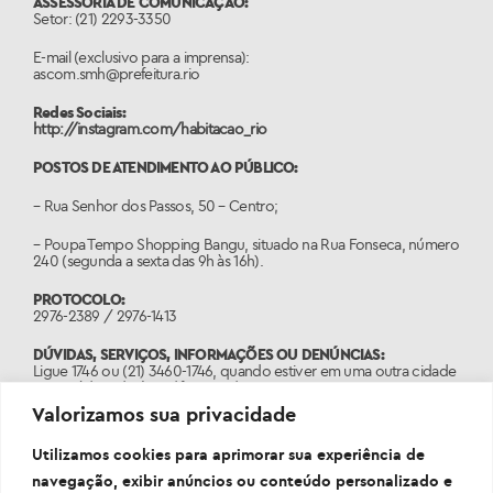
ASSESSORIA DE COMUNICAÇÃO:
Setor: (21) 2293-3350
E-mail (exclusivo para a imprensa):
ascom.smh@prefeitura.rio
Redes Sociais:
http://instagram.com/habitacao_rio
POSTOS DE ATENDIMENTO AO PÚBLICO:
– Rua Senhor dos Passos, 50 – Centro;
– Poupa Tempo Shopping Bangu, situado na Rua Fonseca, número
240 (segunda a sexta das 9h às 16h).
PROTOCOLO:
2976-2389 / 2976-1413
DÚVIDAS, SERVIÇOS, INFORMAÇÕES OU DENÚNCIAS:
Ligue 1746 ou (21) 3460-1746, quando estiver em uma outra cidade
com código de área diferente do 21.
Valorizamos sua privacidade
PORTAL:
www.1746.rio
Utilizamos cookies para aprimorar sua experiência de
navegação, exibir anúncios ou conteúdo personalizado e