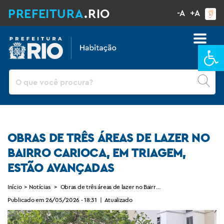
PREFEITURA
.RIO
-A
+A
Ba
Pesquisar
OBRAS DE TRÊS ÁREAS DE LAZER NO
BAIRRO CARIOCA, EM TRIAGEM,
ESTÃO AVANÇADAS
Início
>
Notícias
>
Obras de três áreas de lazer no Bairro Carioca, em Triagem, e
Publicado em 26/05/2026 - 18:31
|
Atualizado