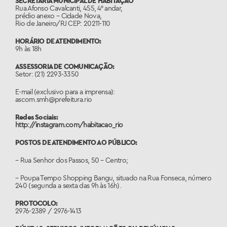
SECRETARIA MUNICIPAL DE HABITAÇÃO
Rua Afonso Cavalcanti, 455, 4° andar,
prédio anexo – Cidade Nova,
Rio de Janeiro/RJ CEP: 20211-110
HORÁRIO DE ATENDIMENTO:
9h às 18h
ASSESSORIA DE COMUNICAÇÃO:
Setor: (21) 2293-3350
E-mail (exclusivo para a imprensa):
ascom.smh@prefeitura.rio
Redes Sociais:
http://instagram.com/habitacao_rio
POSTOS DE ATENDIMENTO AO PÚBLICO:
– Rua Senhor dos Passos, 50 – Centro;
– Poupa Tempo Shopping Bangu, situado na Rua Fonseca, número
240 (segunda a sexta das 9h às 16h).
PROTOCOLO:
2976-2389 / 2976-1413