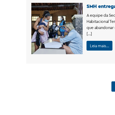
SMH entrega
A equipe da Secr
Habitacional Te
que abandonar s
[…]
Leia mais…