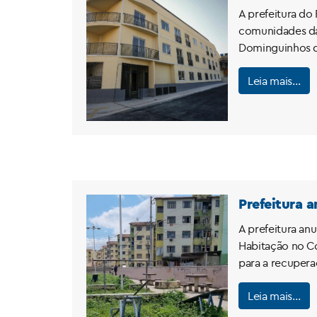
A prefeitura do 
comunidades da
Dominguinhos do
Leia mais…
Prefeitura 
A prefeitura an
Habitação no Co
para a recupera
Leia mais…