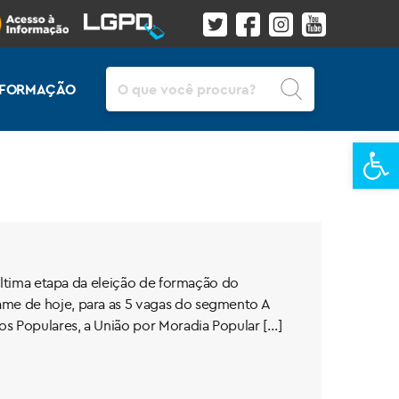
Pesquisar
INFORMAÇÃO
Ba
 última etapa da eleição de formação do
ame de hoje, para as 5 vagas do segmento A
os Populares, a União por Moradia Popular […]