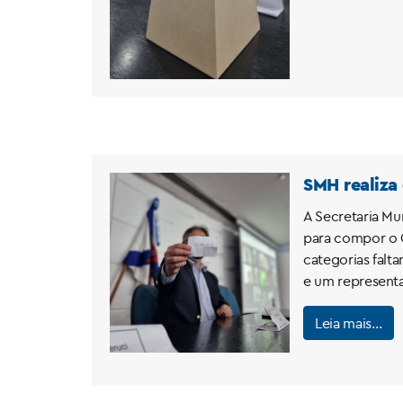
SMH realiza
A Secretaria Mun
para compor o C
categorias falt
e um representa
Leia mais…