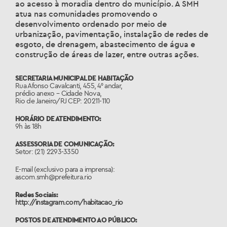
ao acesso à moradia dentro do município. A SMH
atua nas comunidades promovendo o
desenvolvimento ordenado por meio de
urbanização, pavimentação, instalação de redes de
esgoto, de drenagem, abastecimento de água e
construção de áreas de lazer, entre outras ações.
SECRETARIA MUNICIPAL DE HABITAÇÃO
Rua Afonso Cavalcanti, 455, 4° andar,
prédio anexo – Cidade Nova,
Rio de Janeiro/RJ CEP: 20211-110
HORÁRIO DE ATENDIMENTO:
9h às 18h
ASSESSORIA DE COMUNICAÇÃO:
Setor: (21) 2293-3350
E-mail (exclusivo para a imprensa):
ascom.smh@prefeitura.rio
Redes Sociais:
http://instagram.com/habitacao_rio
POSTOS DE ATENDIMENTO AO PÚBLICO: