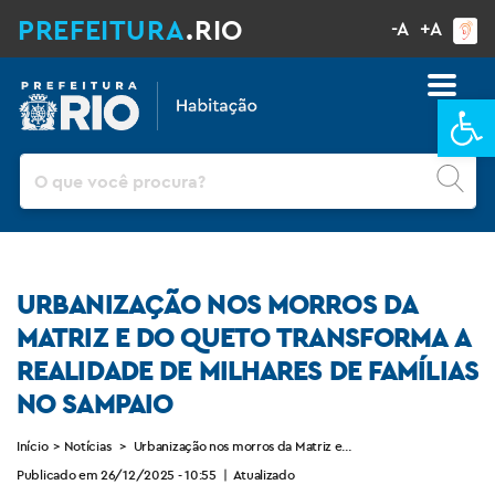
PREFEITURA
.RIO
-A
+A
Ba
Pesquisar
URBANIZAÇÃO NOS MORROS DA
MATRIZ E DO QUETO TRANSFORMA A
REALIDADE DE MILHARES DE FAMÍLIAS
NO SAMPAIO
Início
>
Notícias
>
Urbanização nos morros da Matriz e do Queto transforma a re
Publicado em 26/12/2025 - 10:55
|
Atualizado