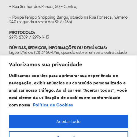
– Rua Senhor dos Passos, 50 – Centro;
– Poupa Tempo Shopping Bangu, situado na Rua Fonseca, número
240 (segunda a sexta das 9h às 16h).
PROTOCOLO:
2976-2389 / 2976-1413
DÚVIDAS, SERVIÇOS, INFORMAÇÕES OU DENÚNCIAS:
Ligue 1746 ou (21) 3460-1746, quando estiver em uma outra cidade
com código de área diferente do 21.
Valorizamos sua privacidade
PORTAL:
www.1746.rio
Utilizamos cookies para aprimorar sua experiência de
navegação, exibir anúncios ou conteúdo personalizado e
analisar nosso tráfego. Ao clicar em “Aceitar todos”, você
está ciente da utilização de cookies em conformidade
com nossa
Política de Cookies
Aceitar tudo